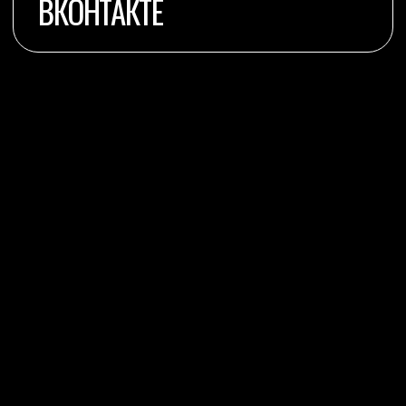
TELEGRAM
ВКОНТАКТЕ
INSTAGRAM
YOUTUBE
ОФЕРТА
ПРАВИЛА ПОСЕЩЕНИЯ
СТУДИИ
ПОЛИТИКА
КОНФЕДЕЦИАЛЬНОСТИ
© 2025 Студия танцев Арена.
Все права защищены