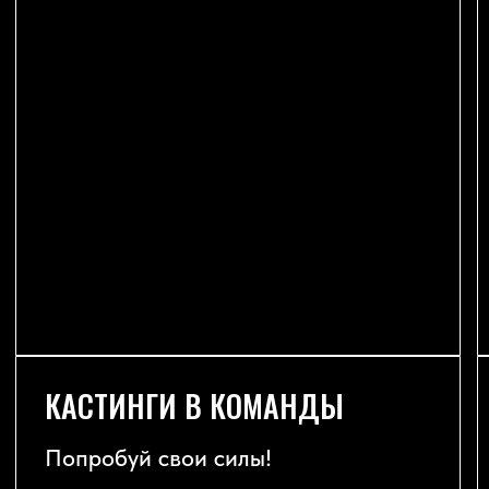
КАСТИНГИ В КОМАНДЫ
АКЦИЯ "ПРИВ
Попробуй свои силы!
Действует с
1 ию
2025 года
ПОДРОБНЕЕ
ПОД
Телефон