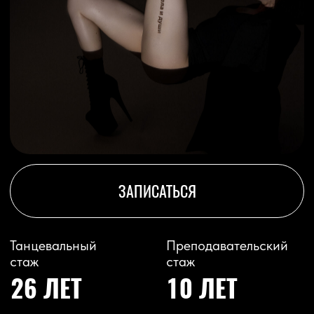
ЗАПИСАТЬСЯ
Танцевальный
Преподавательский
стаж
стаж
26 ЛЕТ
10 ЛЕТ
Расписание занятий
STRIP
Пн 21:00 / Чт 21:00
О ПРЕПОДАВАТЕЛЕ
Лауреат и Гра-призер российских и
международных конкурсов в качестве
хореографа-постановщика